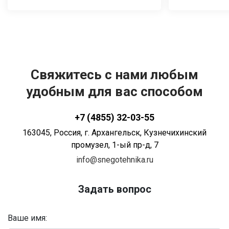
двигатель Lifan LF2V80F и
двигатель Loncin LC2V80FD.
Свяжитесь с нами любым
удобным для вас способом
+7 (4855) 32-03-55
163045
, Россия,
г. Архангельск
,
Кузнечихинский
промузел, 1-ый пр-д, 7
info@snegotehnika.ru
Задать вопрос
Ваше имя: