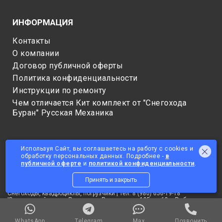
ИНФОРМАЦИЯ
Контакты
О компании
Договор публичной оферты
Политика конфиденциальности
Инструкции по ремонту
Чем отличается Кит комплект от "Снегохода
Буран" Русская Механика
Используя Сайт, вы соглашаетесь на работу с cookies и
обработку персональных данных. Подробнее -
в
публичной оферте
и
политикой конфиденциальности
.
Принять и закрыть
© 2025 ОБЩЕСТВО С ОГРАНИЧЕННОЙ ОТВЕТСТВЕННОСТЬЮ
"СНЕГОТЕХНИКА"
Снегоходы, квадроциклы, погрузчики | Тел: 8 (980) 656-19-18
Юридический адрес: Россия, ул. Радищева, д 105, кв 60, г Рыбинск,
Рыбинский р-н, Ярославская область, 152907
Данный сайт не является публичной офертой. Цены на товары
уточняйте у менеджеров.
WhatsApp
Telegram
Max
Позвонить