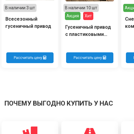
В наличии 3 шт
В наличии 10 шт
Акц
Акция
Хит
Всесезонный
Сне
гусеничный привод
ком
Гусеничный привод
+ о
с пластиковыми
катками
Рассчитать цену
Рассчитать цену
ПОЧЕМУ ВЫГОДНО КУПИТЬ У НАС