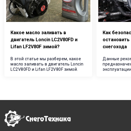
Какое масло заливать в
Как безопас
двигатель Loncin LC2V80FD и
остановить
Lifan LF2V80F зимой
снегохода
В этой статье мы разберем, какое
Данные реко
масло заливать в двигатель Loncin
предназначе
LC2V80FD и Lifan LF2V80F зимой.
эксплуатации
В статье пре
последовател
запуску двух
четырехтактн
Порядок оста