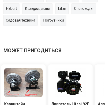
Habert
Квадроциклы
Lifan
Снегоходы
Садовая техника
Погрузчики
МОЖЕТ ПРИГОДИТЬСЯ
Кронштейн
Двигатель Lifan192F
Апп