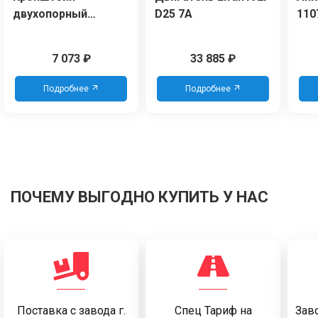
двухопорный
D25 7А
110
усиленный
7 073
₽
33 885
₽
Подробнее
Подробнее
ПОЧЕМУ ВЫГОДНО КУПИТЬ У НАС
Поставка c завода г.
Спец Тариф на
Заво