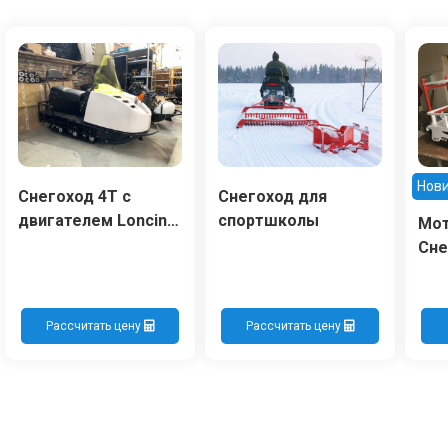
Нов
Снегоход 4Т с
Снегоход для
двигателем Loncin
спортшколы
Мот
короткий
Сне
Рассчитать цену
Рассчитать цену