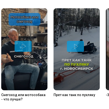
Снегоход или мотособака
Прет как танк по пухляку
-
- что лучше