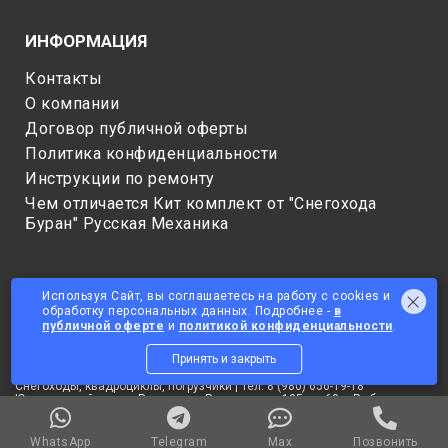
ИНФОРМАЦИЯ
Контакты
О компании
Договор публичной оферты
Политика конфиденциальности
Инструкции по ремонту
Чем отличается Кит комплект от "Снегохода
Буран" Русская Механика
Используя Сайт, вы соглашаетесь на работу с cookies и
обработку персональных данных. Подробнее -
в
публичной оферте
и
политикой конфиденциальности
.
Принять и закрыть
© 2025 ОБЩЕСТВО С ОГРАНИЧЕННОЙ ОТВЕТСТВЕННОСТЬЮ
"СНЕГОТЕХНИКА"
Снегоходы, квадроциклы, погрузчики | Тел: 8 (980) 656-19-18
Юридический адрес: Россия, ул. Радищева, д 105, кв 60, г Рыбинск,
Рыбинский р-н, Ярославская область, 152907
Данный сайт не является публичной офертой. Цены на товары
уточняйте у менеджеров.
WhatsApp
Telegram
Max
Позвонить