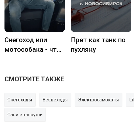
Снегоход или
Прет как танк по
мотособака - что
пухляку
лучше
СМОТРИТЕ ТАКЖЕ
Снегоходы
Вездеходы
Электросамокаты
Li
Сани волокуши