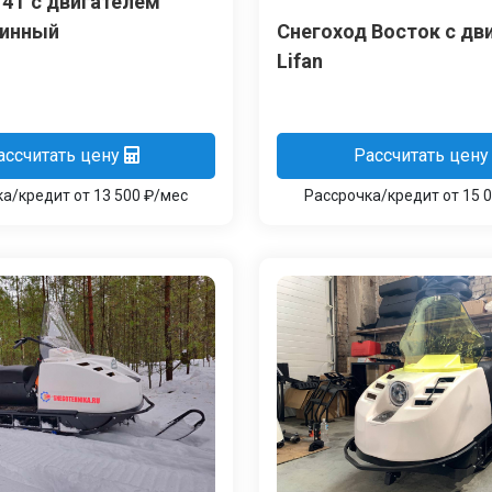
 4Т с двигателем
линный
Снегоход Восток с дв
Lifan
ассчитать цену
Рассчитать цену
а/кредит от 13 500 ₽/мес
Рассрочка/кредит от 15 