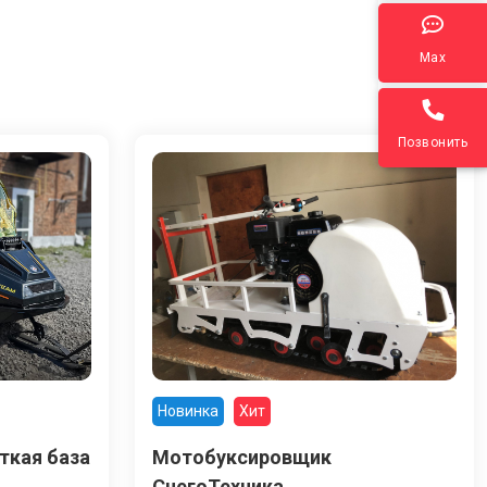
Max
Позвонить
Новинка
Хит
ткая база
Мотобуксировщик
СнегоТехника