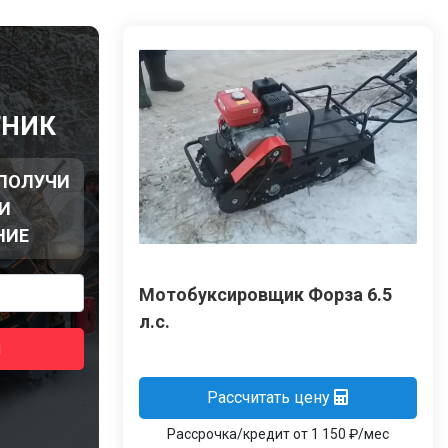
Ы
ТНИК
 ПОЛУЧИ
И
НИЕ
Мотобуксировщик Форза 6.5
л.с.
я
Рассчитать цену
Рассрочка/кредит от 1 150 ₽/мес