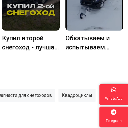
Купил второй
Обкатываем и
снегоход - лучшая
испытываем
оценка нашего
новый снегоход
качества!
Запчасти для снегоходов
Квадроциклы
WhatsApp
Telegram