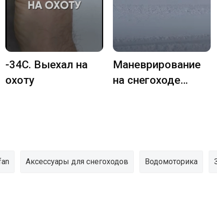
-34C. Выехал на
Маневрирование
охоту
на снегоходе
Восток по пухляку
fan
Аксессуары для снегоходов
Водомоторика