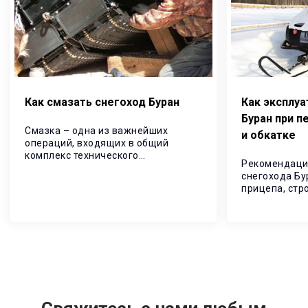
Как смазать снегоход Буран
Как эксплуа
Буран при п
Смазка – одна из важнейших
и обкатке
операций, входящих в общий
комплекс технического
Рекомендаци
обслуживания, направленных на
снегохода Бу
снижение износов, продление
прицепа, стр
ресурса и повышение надежности
Выполнение 
снегохода.
предоставит 
долговечност
эксплуатации