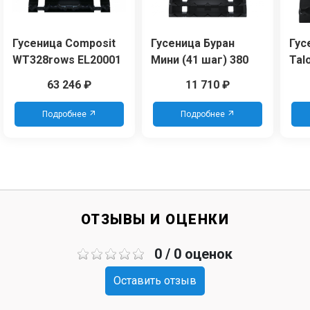
Гусеница Composit
Гусеница Буран
Гус
WT328rows EL20001
Мини (41 шаг) 380
Tal
[15
63 246
₽
11 710
₽
64
Подробнее
Подробнее
ОТЗЫВЫ И ОЦЕНКИ
0 / 0 оценок
Оставить отзыв