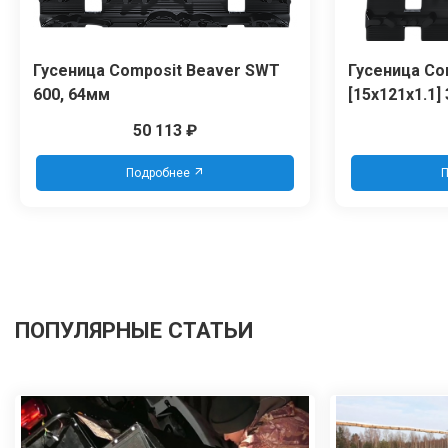
Гусеница Сomposit Beaver SWT
Гусеница Co
600, 64мм
[15x121x1.1]
50 113
₽
Подробнее
П
ПОПУЛЯРНЫЕ СТАТЬИ