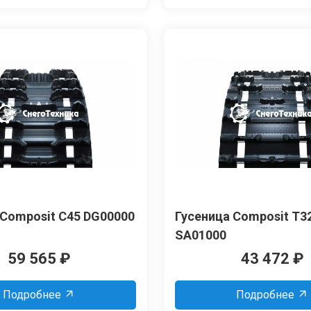
 Composit C45 DG00000
Гусеница Composit T3
SА01000
59 565
₽
43 472
₽
Подробнее
Подробнее