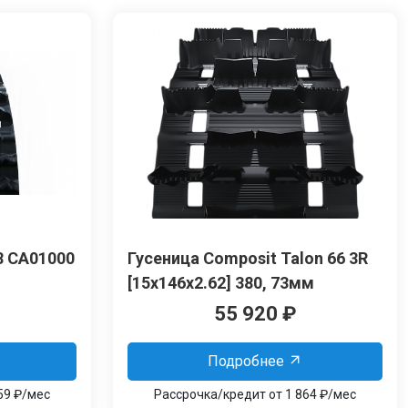
8 CA01000
Гусеница Сomposit Talon 66 3R
[15x146x2.62] 380, 73мм
55 920
₽
Подробнее
59 ₽/мес
Рассрочка/кредит от 1 864 ₽/мес