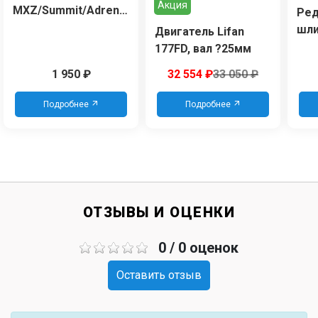
Акция
MXZ/Summit/Adrenaline
Ред
2мм (2004-2009г)
шлиц
Двигатель Lifan
+20см
D=2
177FD, вал ?25мм
тонированное
HN-
1 950
₽
32 554
₽
33 050 ₽
Подробнее
Подробнее
ОТЗЫВЫ И ОЦЕНКИ
0 / 0 оценок
Оставить отзыв