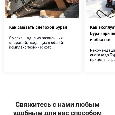
Как смазать снегоход Буран
Как эксплуа
Буран при п
Смазка – одна из важнейших
и обкатке
операций, входящих в общий
комплекс технического
Рекомендаци
обслуживания, направленных на
снегохода Бу
снижение износов, продление
прицепа, стр
ресурса и повышение надежности
Выполнение 
снегохода.
предоставит 
долговечност
эксплуатации
Свяжитесь с нами любым
удобным для вас способом