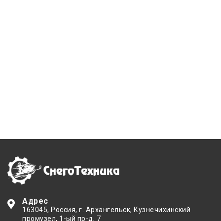
Адрес
163045
, Россия,
г. Архангельск
,
Кузнечихинский
промузел, 1-ый пр-д, 7