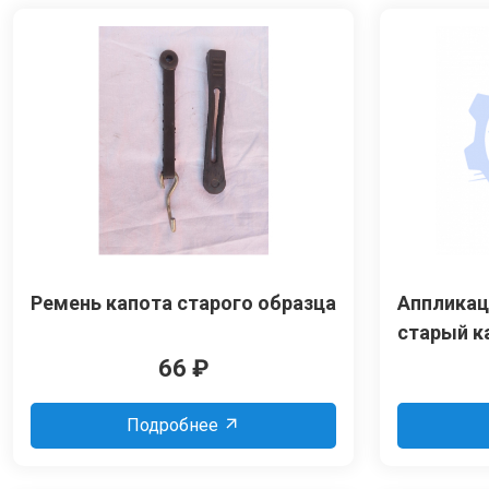
Ремень капота старого образца
Аппликац
старый к
66
₽
Подробнее