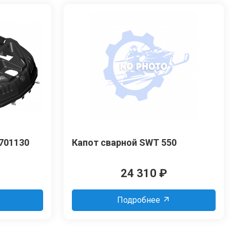
701130
Капот сварной SWT 550
24 310
₽
Подробнее