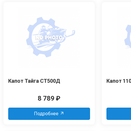
Капот Тайга СТ500Д
Капот 11
8 789
₽
Подробнее