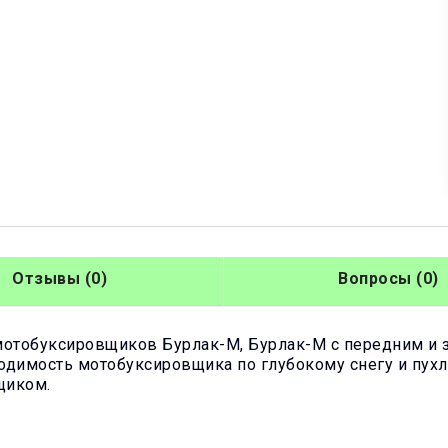
Отзывы (0)
Вопросы (0)
мотобуксировщиков Бурлак-М, Бурлак-М с передним и 
димость мотобуксировщика по глубокому снегу и пухля
щиком.