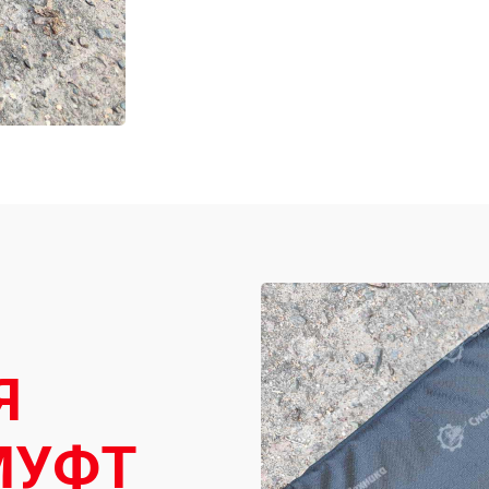
Я
МУФТ