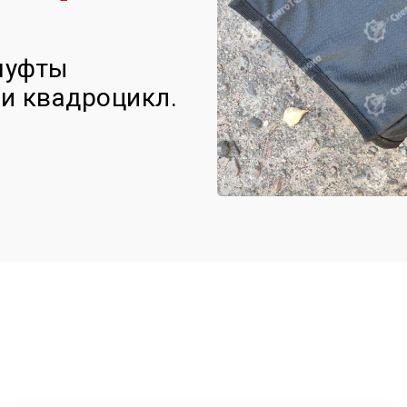
муфты
ли квадроцикл.