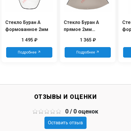
Стекло Буран А
Стекло Буран А
Сте
формованное 2мм
прямое 2мм
фор
(высота 63см)
тон
1 495
₽
1 365
₽
тонированное
Подробнее
Подробнее
ОТЗЫВЫ И ОЦЕНКИ
0 / 0 оценок
Оставить отзыв