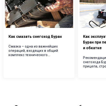
Как смазать снегоход Буран
Как эксплуа
Буран при п
Смазка – одна из важнейших
и обкатке
операций, входящих в общий
комплекс технического
Рекомендаци
обслуживания, направленных на
снегохода Бу
снижение износов, продление
прицепа, стр
ресурса и повышение надежности
Выполнение 
снегохода.
предоставит 
долговечност
эксплуатации