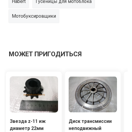
Habert
Гусеницы для мотоблока
Мотобуксировщики
МОЖЕТ ПРИГОДИТЬСЯ
Звезда z-11 иж
Диск трансмиссии
З
диаметр 22мм
неподвижный
д