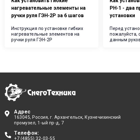
Как установить гибкие
Как устано
нагревательные элементы на
РН-1 - два 
ручки руля ГЭН-2Р за 6 шагов
установки
Инструкция по установке гибких
Перед устано
нагревательные элементов на
пожалуйста, 
ручки руля ГЭН-2Р
данным руков
его для даль
использовани
Адрес
163045
, Россия,
г. Архангельск
,
Кузнечихинский
промузел, 1-ый пр-д, 7
Телефон:
+7 (4855) 32-03-55