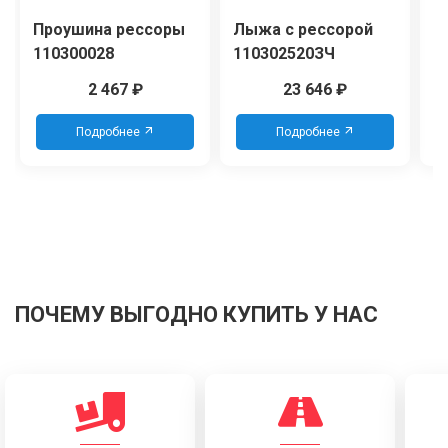
Проушина рессоры
Лыжа с рессорой
Р
110300028
110302520ЗЧ
1
2 467
₽
23 646
₽
Подробнее
Подробнее
ПОЧЕМУ ВЫГОДНО КУПИТЬ У НАС