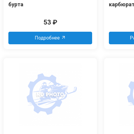
бурта
карбюрат
53
₽
Подробнее
Р