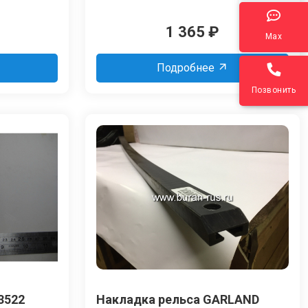
1 365
₽
Max
Подробнее
Позвонить
3522
Накладка рельса GARLAND