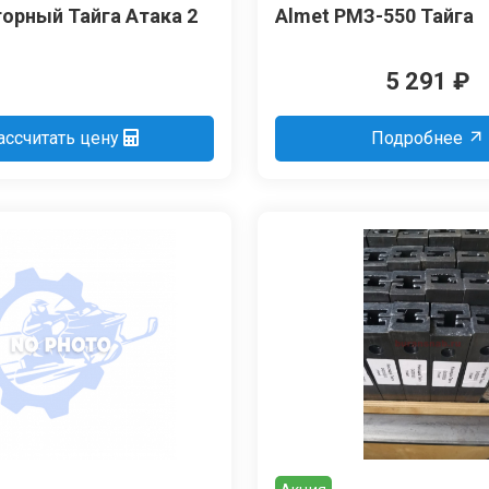
орный Тайга Атака 2
Almet РМЗ-550 Тайга
5 291
₽
ассчитать цену
Подробнее