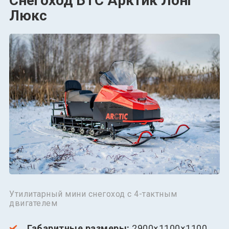
Снегоход БТС Арктик Лонг
Люкс
Утилитарный мини снегоход с 4-тактным
двигателем
Габаритные размеры:
2900×1100×1100