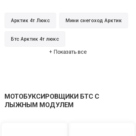
Арктик 4т Люкс
Мини снегоход Арктик
Бтс Арктик 4т люкс
+ Показать все
Снегоход Арктик Люкс
Арктик Лонг Люкс
Мотобуксировщик Арктик
МОТОБУКСИРОВЩИКИ БТС С
ЛЫЖНЫМ МОДУЛЕМ
Бтс Арктик Люкс
Арктик Люкс
Снегоход Арктик Лонг Люкс