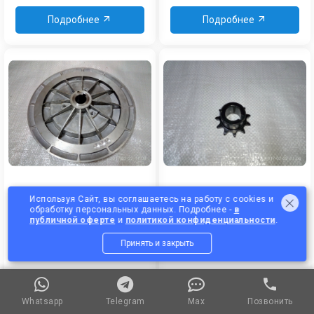
Подробнее
Подробнее
ДИСК ТРАНСМИССИИ
ЗВЕЗДА Z-11 ИЖ ДИАМЕТР
Используя Сайт, вы соглашаетесь на работу с cookies и
НЕПОДВИЖНЫЙ
25ММ
обработку персональных данных. Подробнее -
в
публичной оферте
и
политикой конфиденциальности
.
Принять и закрыть
1 625
₽
750
₽
Подробнее
Подробнее
Whatsapp
Whatsapp
Telegram
Telegram
Max
Max
Позвонить
Позвонить