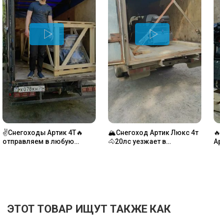
✌️Снегоходы Артик 4Т🔥
🏔️Снегоход Артик Люкс 4т

отправляем в любую
🐴20лс уезжает в
А
погоду😀 #lifan #рыбалка
г.Чухлома #лифан
м
#доставка
#рыбалка
ЭТОТ ТОВАР ИЩУТ ТАКЖЕ КАК