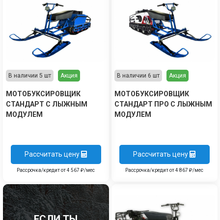
Арктик 4т снегоход
Снегоход БТС Арктик 4т
В наличии 5 шт
Акция
В наличии 6 шт
Акция
Снегоход бтс арктик 4т лонг
МОТОБУКСИРОВЩИК
МОТОБУКСИРОВЩИК
СТАНДАРТ С ЛЫЖНЫМ
СТАНДАРТ ПРО С ЛЫЖНЫМ
МОДУЛЕМ
МОДУЛЕМ
Рассчитать цену
Рассчитать цену
Рассрочка/кредит от 4 567 ₽/мес
Рассрочка/кредит от 4 867 ₽/мес
ЕСЛИ ТЫ